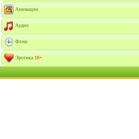
Анимации
Аудио
Флэш
Эротика
18+