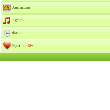
Анимации
Аудио
Флэш
Эротика
18+