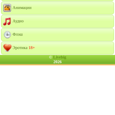
Анимации
Аудио
Флэш
Эротика
18+
©
Livebig
2026