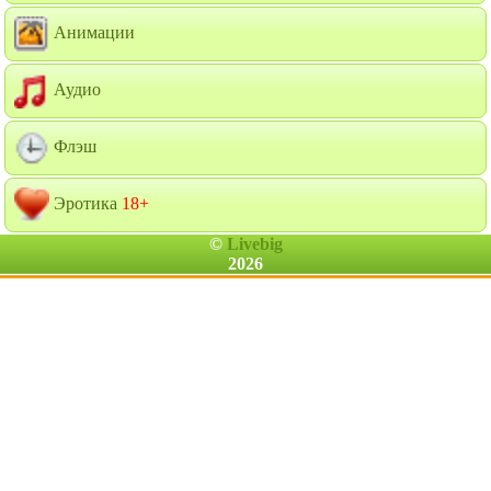
Анимации
Аудио
Флэш
Эротика
18+
©
Livebig
2026