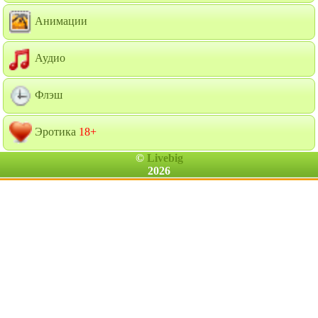
Анимации
Аудио
Флэш
Эротика
18+
©
Livebig
2026