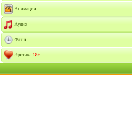
Анимации
Аудио
Флэш
Эротика
18+