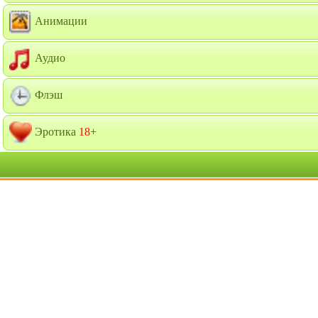
Анимации
Аудио
Флэш
Эротика
18+