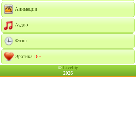
Анимации
Аудио
Флэш
Эротика
18+
©
Livebig
2026