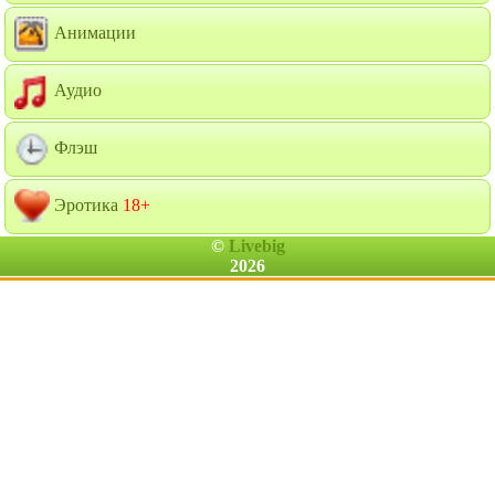
Анимации
Аудио
Флэш
Эротика
18+
©
Livebig
2026