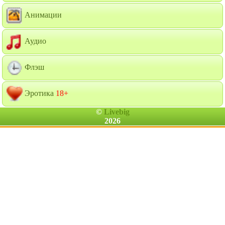
Анимации
Аудио
Флэш
Эротика
18+
©
Livebig
2026