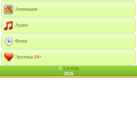
Анимации
Аудио
Флэш
Эротика
18+
©
Livebig
2026