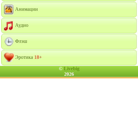
Анимации
Аудио
Флэш
Эротика
18+
©
Livebig
2026