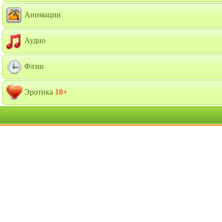
Анимации
Аудио
Флэш
Эротика
18+