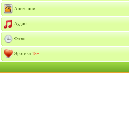
Анимации
Аудио
Флэш
Эротика
18+