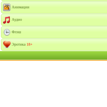
Анимации
Аудио
Флэш
Эротика
18+