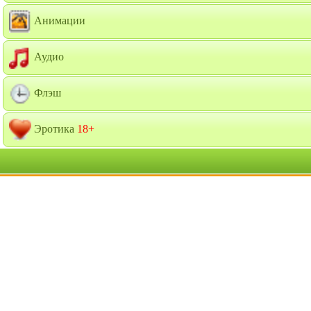
Анимации
Аудио
Флэш
Эротика
18+