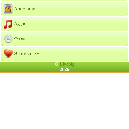
Анимации
Аудио
Флэш
Эротика
18+
©
Livebig
2026