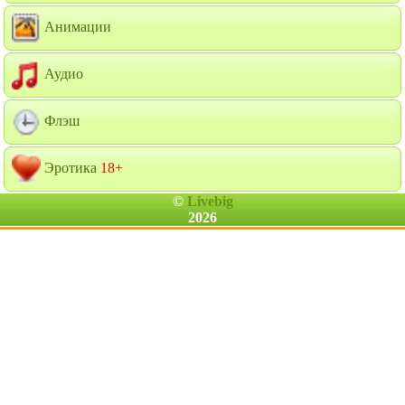
Анимации
Аудио
Флэш
Эротика
18+
©
Livebig
2026