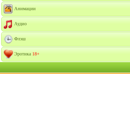
Анимации
Аудио
Флэш
Эротика
18+