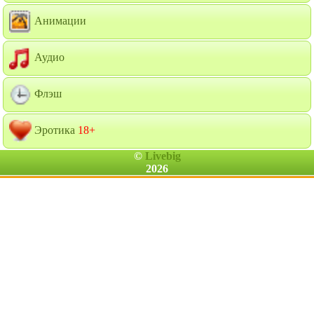
Анимации
Аудио
Флэш
Эротика
18+
©
Livebig
2026