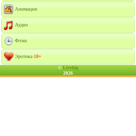
Анимации
Аудио
Флэш
Эротика
18+
©
Livebig
2026