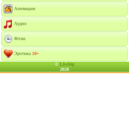
Анимации
Аудио
Флэш
Эротика
18+
©
Livebig
2026