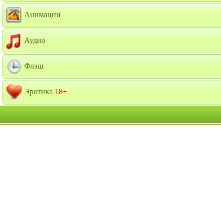
Анимации
Аудио
Флэш
Эротика
18+