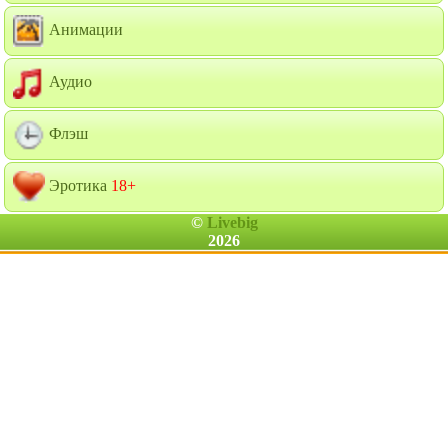
Анимации
Аудио
Флэш
Эротика
18+
©
Livebig
2026