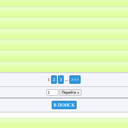
1
2
3
...
>>>
В ПОИСК