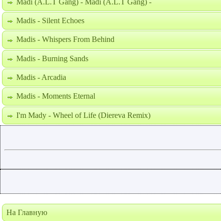
Madi (A.L.T Gang) - Madi (A.L.T Gang) -
Madis - Silent Echoes
Madis - Whispers From Behind
Madis - Burning Sands
Madis - Arcadia
Madis - Moments Eternal
I'm Mady - Wheel of Life (Diereva Remix)
На Главную