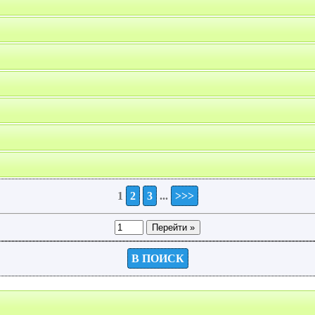
1
2
3
...
>>>
В ПОИСК