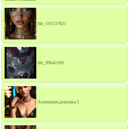
file_101537821
file_99641199
Анимация,девушка.5