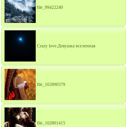
file_99422240
Crazy love.Девушка вселенная
file_102890379
file_102801415