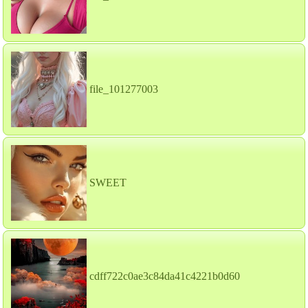
file_101277003
SWEET
cdff722c0ae3c84da41c4221b0d60