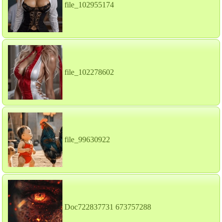
file_102955174
file_102278602
file_99630922
Doc722837731 673757288