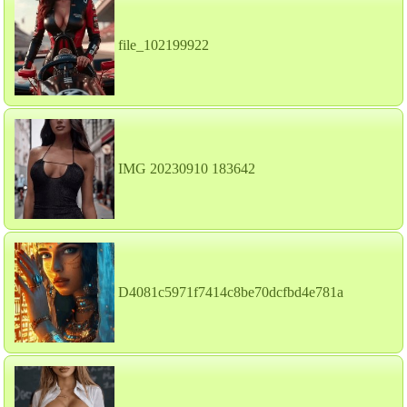
file_102199922
IMG 20230910 183642
D4081c5971f7414c8be70dcfbd4e781a