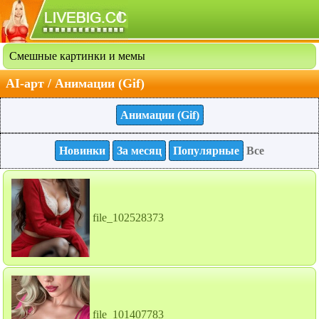
Смешные картинки и мемы
AI-арт / Анимации (Gif)
Анимации (Gif)
Новинки
За месяц
Популярные
Все
file_102528373
file_101407783