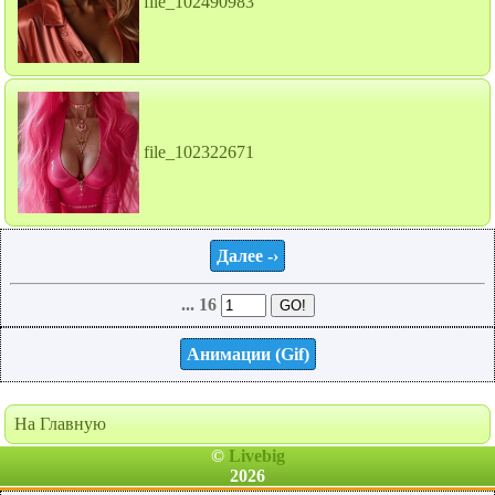
file_102490983
file_102322671
Далее -›
... 16
Анимации (Gif)
На Главную
©
Livebig
2026