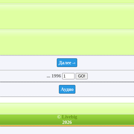
Далее -›
... 1996
Аудио
©
Livebig
2026