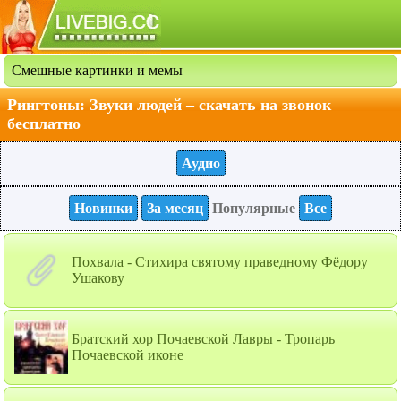
Смешные картинки и мемы
Рингтоны: Звуки людей – скачать на звонок
бесплатно
Аудио
Новинки
За месяц
Популярные
Все
Похвала - Стихира святому праведному Фёдору
Ушакову
Братский хор Почаевской Лавры - Тропарь
Почаевской иконе