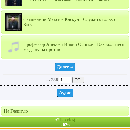
Священник Максим Каскун - Служить только
Богу.
Профессор Алексей Ильич Осипов - Как молиться
когда душа против
Далее -›
... 288
Аудио
На Главную
©
Livebig
2026