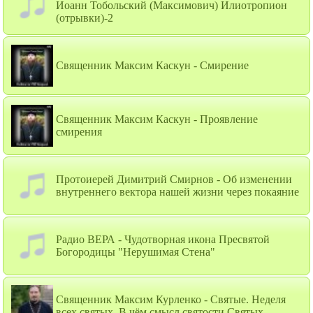
Иоанн Тобольский (Максимович) Илиотропион
(отрывки)-2
Священник Максим Каскун - Смирение
Священник Максим Каскун - Проявление
смирения
Протоиерей Димитрий Смирнов - Об изменении
внутреннего вектора нашей жизни через покаяние
Радио ВЕРА - Чудотворная икона Пресвятой
Богородицы "Нерушимая Стена"
Священник Максим Курленко - Святые. Неделя
всех святых. В чём смысл святости Святых