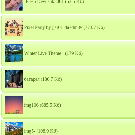
!Flesh Devushki 001
(53.5 Kб)
Pixel Party by jjar01-da7dm8v
(773.7 Kб)
Winter Live Theme -
(179 Kб)
батарея
(186.7 Kб)
img106
(685.5 Kб)
img5-
(108.9 Kб)