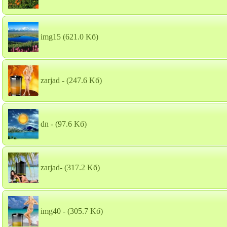
img15
(621.0 Kб)
zarjad -
(247.6 Kб)
dn -
(97.6 Kб)
zarjad-
(317.2 Kб)
img40 -
(305.7 Kб)