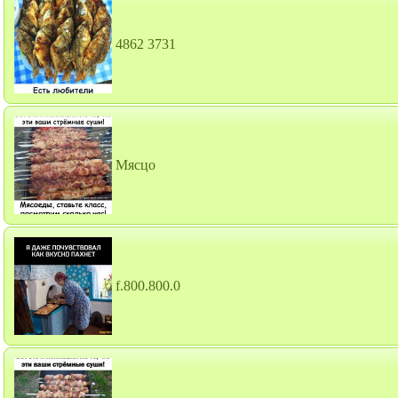
4862 3731
Мясцо
f.800.800.0