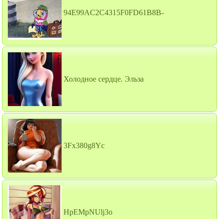
94E99AC2C4315F0FD61B8B-
Холодное сердце. Эльза
3Fx380g8Yc
HpEMpNUlj3o