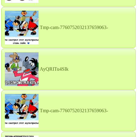
Tmp-cam-7760752032137659063-
AyQRITu4SIk
Tmp-cam-7760752032137659063-