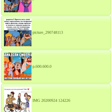
picture_290748113
p.600.600.0
IMG 20200924 124226