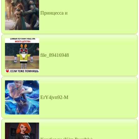
Принцесса и
file_89416948
ErY4jvn92-M