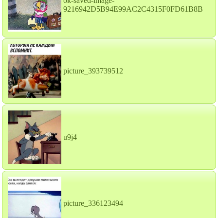
ok-saved-image-
9216942D5B94E99AC2C4315F0FD61B8B
picture_393739512
u9j4
picture_336123494