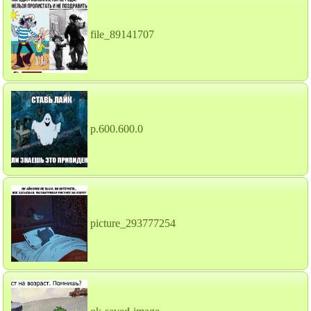
file_89141707
p.600.600.0
picture_293777254