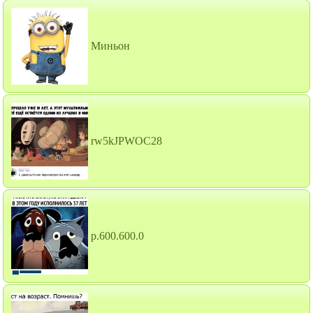
Миньон
rw5kJPWOC28
p.600.600.0