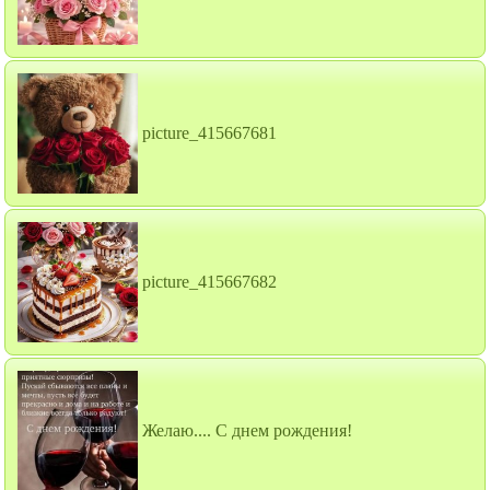
picture_415667681
picture_415667682
Желаю.... С днем рождения!