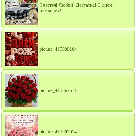
Счастья! Любви! Достатка! С днем
рождения!
picture_415689184
picture_415667671
picture_415667674