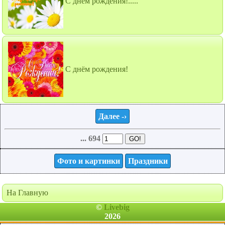
С днём рождения!.....
С днём рождения!
Далее -›
... 694
Фото и картинки
Праздники
На Главную
©
Livebig
2026