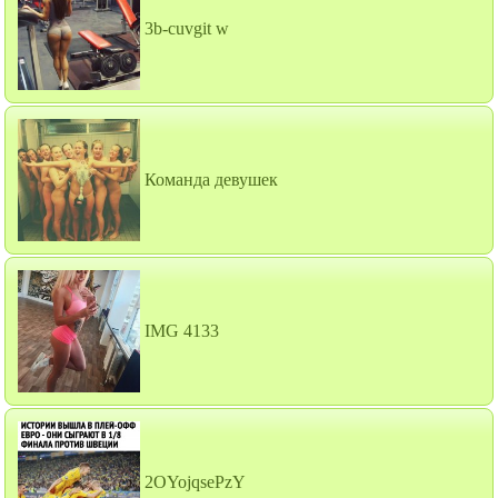
3b-cuvgit w
Команда девушек
IMG 4133
2OYojqsePzY