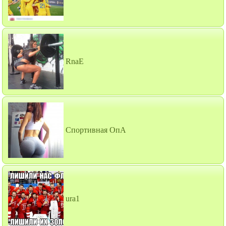
RnaE
Спортивная ОпА
ura1