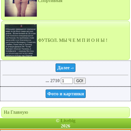
Спортивная
ФУТБОЛ. МЫ Ч Е М П И О Н Ы !
Далее -›
... 2710
Фото и картинки
На Главную
©
Livebig
2026