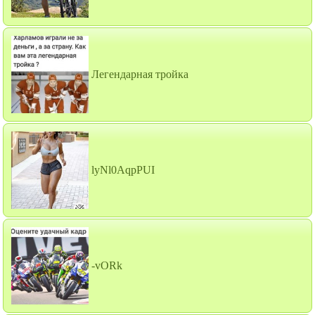
Легендарная тройка
lyNl0AqpPUI
-vORk