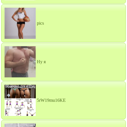
pics
Ну я
5rW19mu16KE