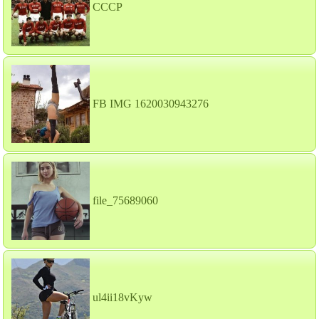
СССР
FB IMG 1620030943276
file_75689060
ul4ii18vKyw