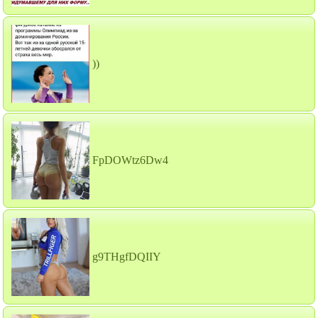
))
FpDOWtz6Dw4
g9THgfDQIIY