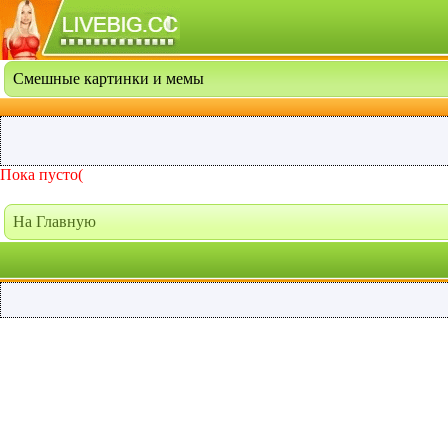
Смешные картинки и мемы
Пока пусто(
На Главную