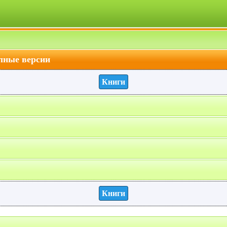
лные версии
Книги
Книги