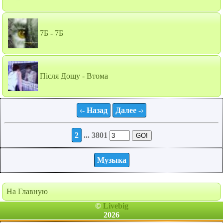
7Б - 7Б
Після Дощу - Втома
‹- Назад
Далее -›
2
... 3801
Музыка
На Главную
©
Livebig
2026