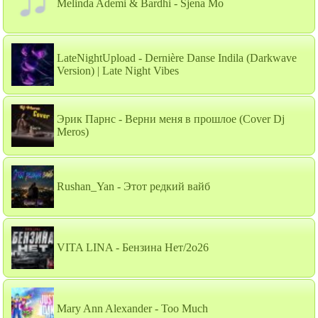
Melinda Ademi & Bardhi - Sjena Mo
LateNightUpload - Dernière Danse Indila (Darkwave
Version) | Late Night Vibes
Эрик Парнс - Верни меня в прошлое (Cover Dj
Meros)
Rushan_Yan - Этот редкий вайб
VITA LINA - Бензина Нет/2о26
Mary Ann Alexander - Too Much