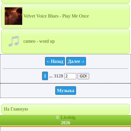
Velvet Voice Blues - Play Me Once
cameo - word up
‹- Назад
Далее -›
1
... 3128
Музыка
На Главную
©
Livebig
2026