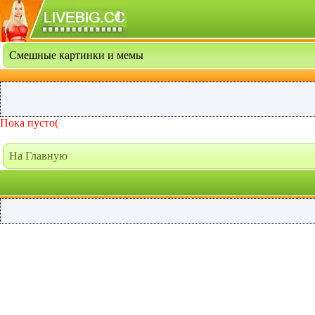
Смешные картинки и мемы
Пока пусто(
На Главную