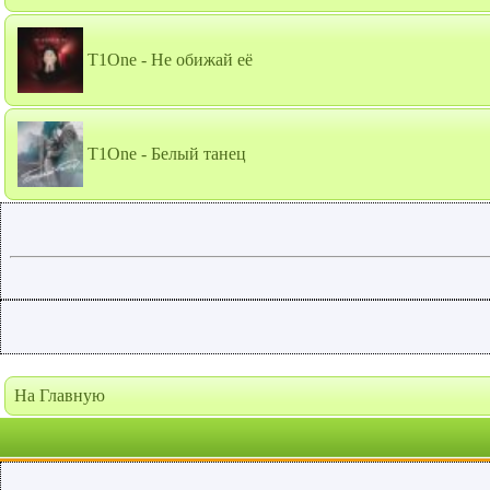
T1One - Не обижай её
T1One - Белый танец
На Главную