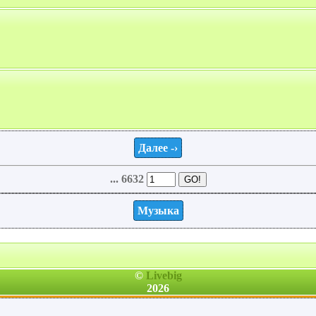
Далее -›
... 6632
Музыка
©
Livebig
2026