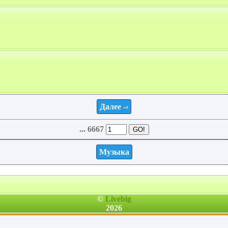
Далее -›
... 6667
Музыка
©
Livebig
2026