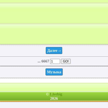
Далее -›
... 6667
Музыка
©
Livebig
2026