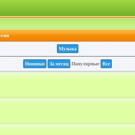
атно
Музыка
Новинки
За месяц
Популярные
Все