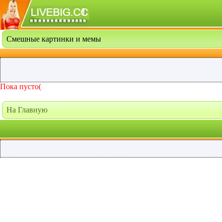
Смешные картинки и мемы
Пока пусто(
На Главную