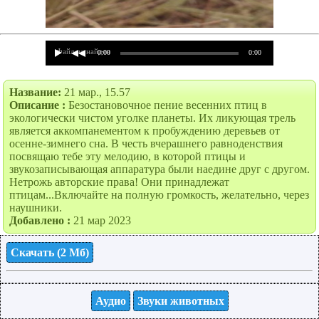
Файл не найден
0:00
0:00
Название:
21 мар., 15.57
Описание :
Безостановочное пение весенних птиц в
экологически чистом уголке планеты. Их ликующая трель
является аккомпанементом к пробуждению деревьев от
осенне-зимнего сна. В честь вчерашнего равноденствия
посвящаю тебе эту мелодию, в которой птицы и
звукозаписывающая аппаратура были наедине друг с другом.
Нетрожь авторские права! Они принадлежат
птицам...Включайте на полную громкость, желательно, через
наушники.
Добавлено :
21 мар 2023
Скачать (2 Мб)
Аудио
Звуки животных