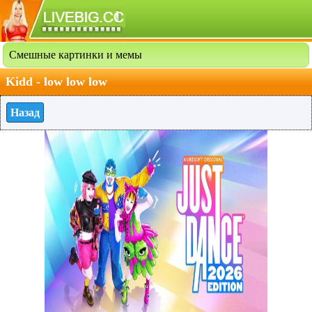
Смешные картинки и мемы
Kidd - low low low
Назад