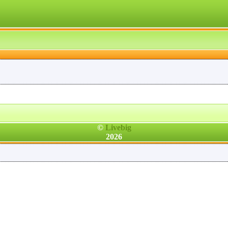
.
©
Livebig
2026