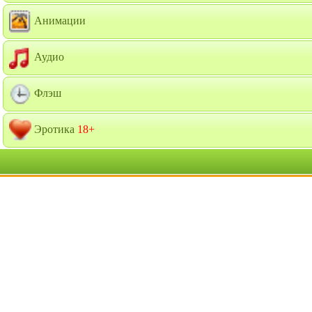
Анимации
Аудио
Флэш
Эротика
18+